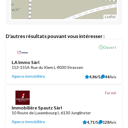
Leaflet
D'autres résultats pouvant vous intéresser :
Ouvert
LA Immo Sàrl
153-155A Rue du Kiem L-8030 Strassen
Agence immobilière
4,86/5
44
Avis
Fermé
Immobilière Spautz Sàrl
10 Route de Luxembourg L-6130 Junglinster
Agence immobilière
4,71/5
128
Avis