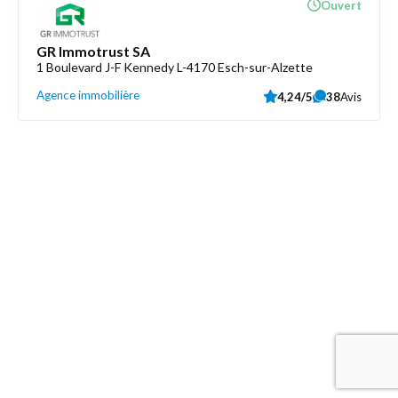
Ouvert
GR Immotrust SA
1 Boulevard J-F Kennedy L-4170 Esch-sur-Alzette
Agence immobilière
4,24/5
38
Avis
Découvrez aussi
Maison.lu
Liens utiles
Contactez-nous
Mentions légales