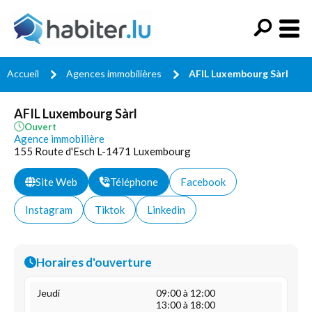
Accueil
Agences immobilières
AFIL Luxembourg Sàrl
AFIL Luxembourg Sàrl
Ouvert
Agence immobilière
155 Route d'Esch L-1471 Luxembourg
Site Web
Téléphone
Facebook
Instagram
Tiktok
Linkedin
Horaires d'ouverture
Jeudi
09:00 à 12:00
13:00 à 18:00