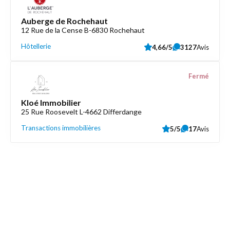
Auberge de Rochehaut
12 Rue de la Cense B-6830 Rochehaut
Hôtellerie
4,66/5
3127
Avis
Fermé
Kloé Immobilier
25 Rue Roosevelt L-4662 Differdange
Transactions immobilières
5/5
17
Avis
Découvrez aussi
Maison.lu
Liens utiles