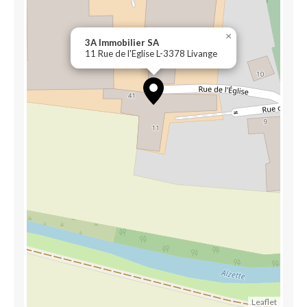
×
3A Immobilier SA
11 Rue de l'Eglise L-3378 Livange
Leaflet