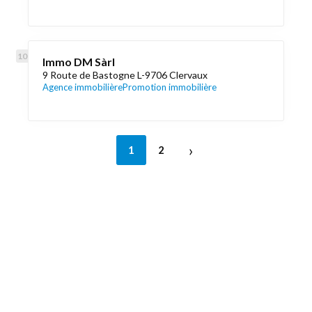
Immo DM Sàrl
9 Route de Bastogne L-9706 Clervaux
Agence immobilière
Promotion immobilière
›
1
2
Découvrez aussi
Maison.lu
Liens utiles