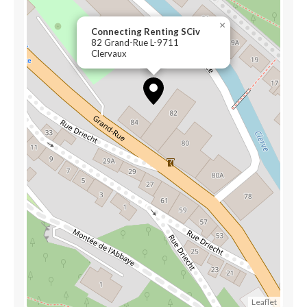
×
Connecting Renting SCiv
82 Grand-Rue L-9711
Clervaux
Leaflet