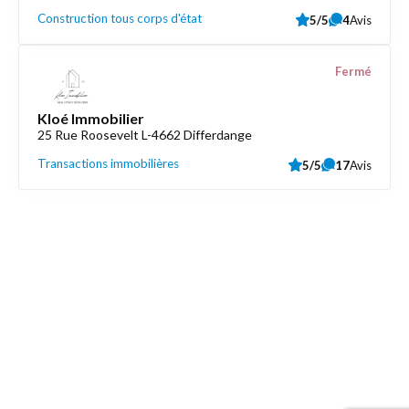
Construction tous corps d'état
5/5
4
Avis
Fermé
Kloé Immobilier
25 Rue Roosevelt L-4662 Differdange
Transactions immobilières
5/5
17
Avis
Découvrez aussi
Maison.lu
Liens utiles
Contactez-nous
Mentions légales