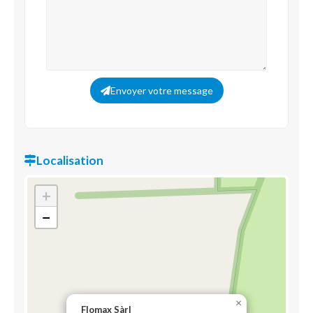
Envoyer votre message
Localisation
+
−
×
Flomax Sàrl