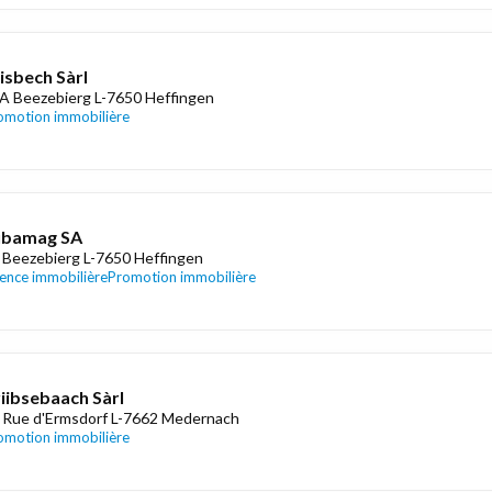
sbech Sàrl
A Beezebierg L-7650 Heffingen
omotion immobilière
ubamag SA
 Beezebierg L-7650 Heffingen
ence immobilière
Promotion immobilière
iibsebaach Sàrl
 Rue d'Ermsdorf L-7662 Medernach
omotion immobilière