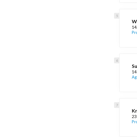
Wi
14
Pr
S
14
Ag
Kr
23
Pr