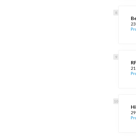
Be
23
Pr
RF
21
Pr
Hi
29
Pr