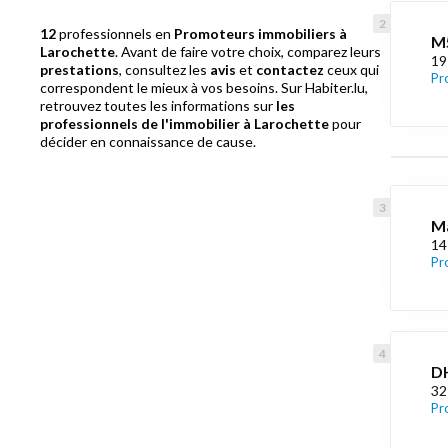
12
professionnels en
Promoteurs immobiliers à
M
Larochette
. Avant de faire votre choix, comparez leurs
19
prestations
, consultez les
avis
et
contactez
ceux qui
Pr
correspondent le mieux à vos besoins. Sur Habiter.lu,
retrouvez toutes les informations sur
les
professionnels de l'immobilier à Larochette
pour
décider en connaissance de cause.
M
14
Pr
D
32
Pr