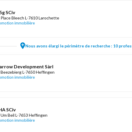
5g SCiv
 Place Bleech L-7610 Larochette
omotion immobilière
Nous avons élargi le périmètre de recherche : 10 profess
arrow Development Sàrl
 Beezebierg L-7650 Heffingen
omotion immobilière
HA SCiv
 Um Beil L-7653 Heffingen
omotion immobilière