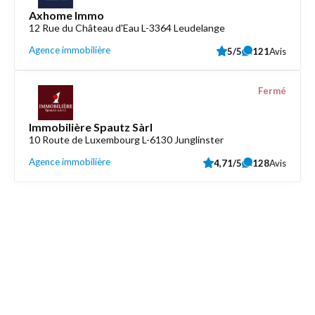
Axhome Immo
12 Rue du Château d'Eau L-3364 Leudelange
Agence immobilière
5/5
121
Avis
Fermé
Immobilière Spautz Sàrl
10 Route de Luxembourg L-6130 Junglinster
Agence immobilière
4,71/5
128
Avis
Découvrez aussi
Maison.lu
Liens utiles