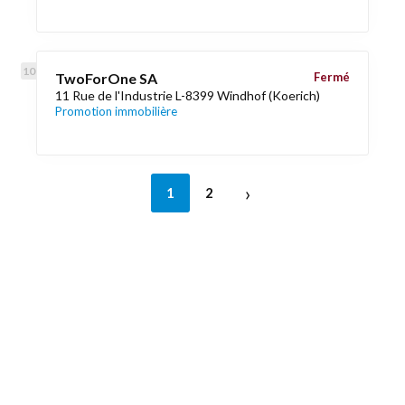
TwoForOne SA
Fermé
11 Rue de l'Industrie L-8399 Windhof (Koerich)
Promotion immobilière
›
1
2
Découvrez aussi
Maison.lu
Liens utiles