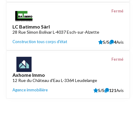
Fermé
LC Batimmo Sàrl
28 Rue Simon Bolivar L-4037 Esch-sur-Alzette
Construction tous corps d'état
5/5
4
Avis
Fermé
Axhome Immo
12 Rue du Château d'Eau L-3364 Leudelange
Agence immobilière
5/5
121
Avis
Découvrez aussi
Maison.lu