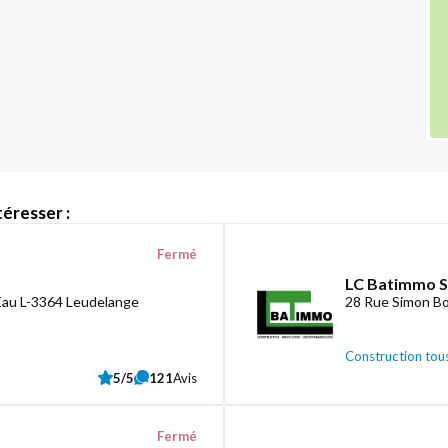
éresser :
Fermé
LC Batimmo S
Eau L-3364 Leudelange
28 Rue Simon Bo
Construction tous
5/5
121
Avis
Fermé