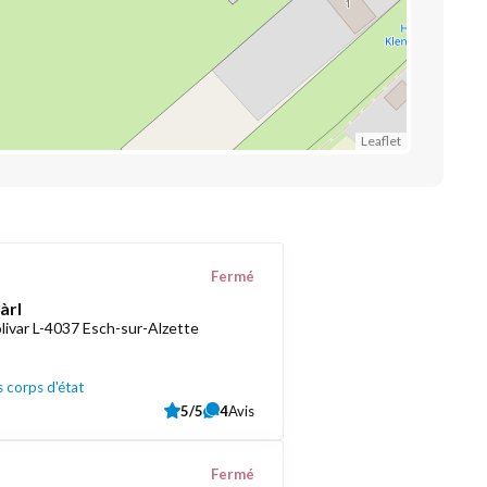
Leaflet
Fermé
àrl
livar L-4037 Esch-sur-Alzette
 corps d'état
5/5
4
Avis
Fermé