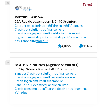
Fermé
Venturi Cash SA
85A Rue de Luxembourg L-8440 Steinfort
Courtier bancaire
Intermédiaire en crédit
Banques
Crédits et solutions de financement
Crédit à usage personnel
Crédit à tempérament
Regroupement de prêts
Rachat de prêt
Assurance vie
Assurance auto
Voir plus
4,82/5
33
Avis
BGL BNP Paribas (Agence Steinfort)
5-7 Sq. Général Patton L-8443 Steinfort
Banques
Crédits et solutions de financement
Crédit à usage personnel
Épargne financière
Crédit logement
Crédit automobile
Banque pour expatriés
Banque en ligne
Crédit consommation
Épargne destinée au logement
Voir plus