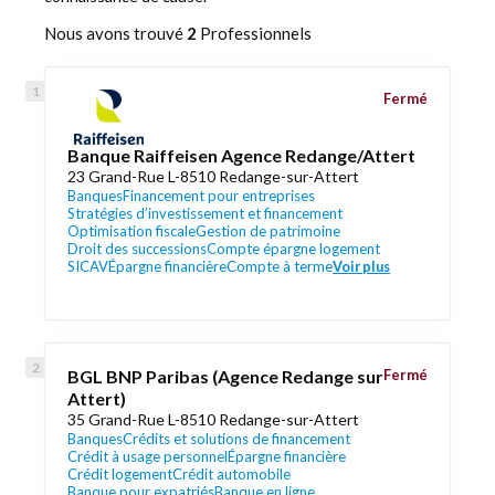
Nous avons trouvé
2
Professionnels
Fermé
Banque Raiffeisen Agence Redange/Attert
23 Grand-Rue L-8510 Redange-sur-Attert
Banques
Financement pour entreprises
Stratégies d’investissement et financement
Optimisation fiscale
Gestion de patrimoine
Droit des successions
Compte épargne logement
SICAV
Épargne financière
Compte à terme
Voir plus
BGL BNP Paribas (Agence Redange sur
Fermé
Attert)
35 Grand-Rue L-8510 Redange-sur-Attert
Banques
Crédits et solutions de financement
Crédit à usage personnel
Épargne financière
Crédit logement
Crédit automobile
Banque pour expatriés
Banque en ligne