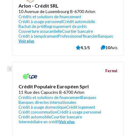
Arlon - Crédit SRL
10 Avenue de Luxembourg B-6700 Arlon
Crédits et solutions de financement
Crédit à usage personnel
Crédit automobile
Rachat de prêt
Regroupement de prêts
Couverture assurantielle
Courtier bancaire
Crédit à tempérament
Professionnel financier
Banques
Voir plus
4,1/5
10
Avis
Fermé
Crédit Populaire Européen Sprl
11 Rue des Capucins B-6700 Arlon
Crédits et solutions de financement
Banques
Banques directes internationales
Crédit à usage domestique
Crédit logement
Crédit consommation
Crédit à usage personnel
Crédit automobile
Courtier bancaire
Intermédiaire en crédit
Voir plus