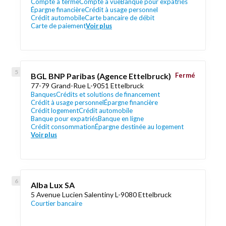
Compte à terme
Compte à vue
Banque pour expatriés
Épargne financière
Crédit à usage personnel
Crédit automobile
Carte bancaire de débit
Carte de paiement
Voir plus
BGL BNP Paribas (Agence Ettelbruck)
Fermé
77-79 Grand-Rue L-9051 Ettelbruck
Banques
Crédits et solutions de financement
Crédit à usage personnel
Épargne financière
Crédit logement
Crédit automobile
Banque pour expatriés
Banque en ligne
Crédit consommation
Épargne destinée au logement
Voir plus
Alba Lux SA
5 Avenue Lucien Salentiny L-9080 Ettelbruck
Courtier bancaire