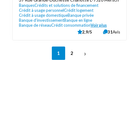
Banques
Crédits et solutions de financement
Crédit à usage personnel
Crédit logement
Crédit à usage domestique
Banque privée
Banque d’investissement
Banque en ligne
Banque de réseau
Crédit consommation
Voir plus
2,9/5
31
Avis
›
1
2
Découvrez aussi
Maison.lu
Liens utiles
Contactez-nous
Mentions légales