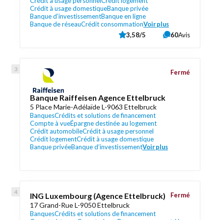
Crédit à usage personnel
Crédit logement
Crédit à usage domestique
Banque privée
Banque d’investissement
Banque en ligne
Banque de réseau
Crédit consommation
Voir plus
3,58/5
60
Avis
Fermé
Banque Raiffeisen Agence Ettelbruck
5 Place Marie-Adélaïde L-9063 Ettelbruck
Banques
Crédits et solutions de financement
Compte à vue
Épargne destinée au logement
Crédit automobile
Crédit à usage personnel
Crédit logement
Crédit à usage domestique
Banque privée
Banque d’investissement
Voir plus
ING Luxembourg (Agence Ettelbruck)
Fermé
17 Grand-Rue L-9050 Ettelbruck
Banques
Crédits et solutions de financement