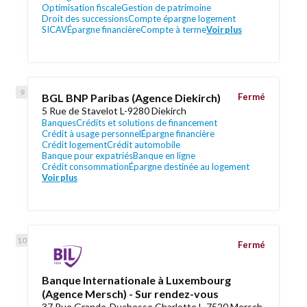
Optimisation fiscale
Gestion de patrimoine
Droit des successions
Compte épargne logement
SICAV
Épargne financière
Compte à terme
Voir plus
BGL BNP Paribas (Agence Diekirch)
Fermé
5 Rue de Stavelot L-9280 Diekirch
Banques
Crédits et solutions de financement
Crédit à usage personnel
Épargne financière
Crédit logement
Crédit automobile
Banque pour expatriés
Banque en ligne
Crédit consommation
Épargne destinée au logement
Voir plus
Fermé
Banque Internationale à Luxembourg
(Agence Mersch) - Sur rendez-vous
37 Rue Grande-Duchesse Charlotte L-7520 Mersch