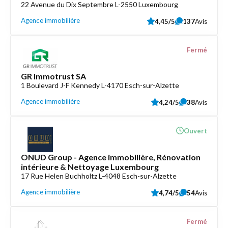
22 Avenue du Dix Septembre L-2550 Luxembourg
Agence immobilière
4,45/5
137
Avis
Fermé
GR Immotrust SA
1 Boulevard J-F Kennedy L-4170 Esch-sur-Alzette
Agence immobilière
4,24/5
38
Avis
Ouvert
ONUD Group - Agence immobilière, Rénovation
intérieure & Nettoyage Luxembourg
17 Rue Helen Buchholtz L-4048 Esch-sur-Alzette
Agence immobilière
4,74/5
54
Avis
Fermé