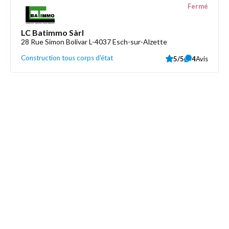
Fermé
LC Batimmo Sàrl
28 Rue Simon Bolivar L-4037 Esch-sur-Alzette
Construction tous corps d'état
5/5
4
Avis
Découvrez aussi
Maison.lu
Liens utiles
Contactez-nous
Mentions légales