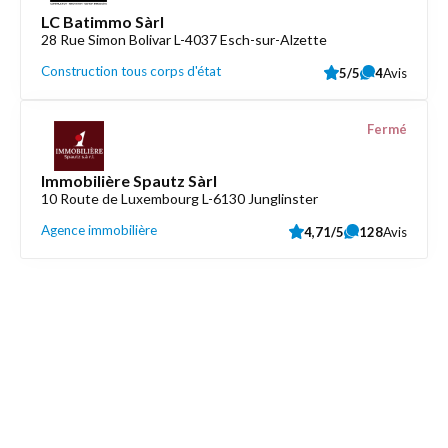
LC Batimmo Sàrl
28 Rue Simon Bolivar L-4037 Esch-sur-Alzette
Construction tous corps d'état
5/5
4
Avis
Fermé
Immobilière Spautz Sàrl
10 Route de Luxembourg L-6130 Junglinster
Agence immobilière
4,71/5
128
Avis
Découvrez aussi
Maison.lu
Liens utiles