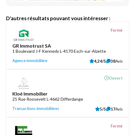
D'autres résultats pouvant vous intéresser :
Fermé
GR Immotrust SA
1 Boulevard J-F Kennedy L-4170 Esch-sur-Alzette
Agence immobilière
4,24/5
38
Avis
Ouvert
Kloé Immobilier
25 Rue Roosevelt L-4662 Differdange
Transactions immobilières
5/5
17
Avis
Fermé