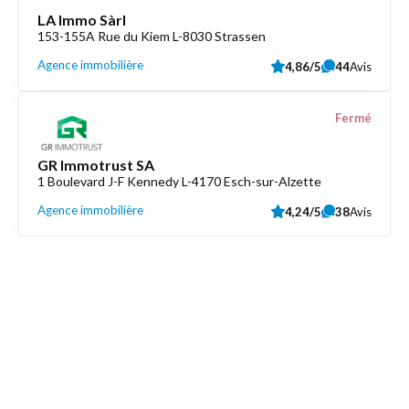
LA Immo Sàrl
153-155A Rue du Kiem L-8030 Strassen
Agence immobilière
4,86/5
44
Avis
Fermé
GR Immotrust SA
1 Boulevard J-F Kennedy L-4170 Esch-sur-Alzette
Agence immobilière
4,24/5
38
Avis
Découvrez aussi
Maison.lu
Liens utiles