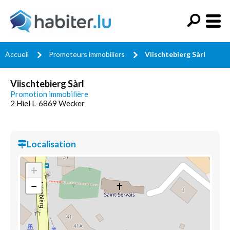
Accueil
Promoteurs immobiliers
Viischtebierg Sàrl
Viischtebierg Sàrl
Promotion immobilière
2 Hiel L-6869 Wecker
Localisation
+
−