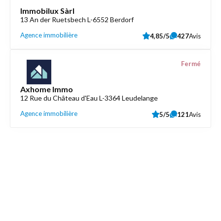
Immobilux Sàrl
13 An der Ruetsbech L-6552 Berdorf
Agence immobilière
4,85/5
427
Avis
Fermé
Axhome Immo
12 Rue du Château d'Eau L-3364 Leudelange
Agence immobilière
5/5
121
Avis
Découvrez aussi
Maison.lu
Liens utiles