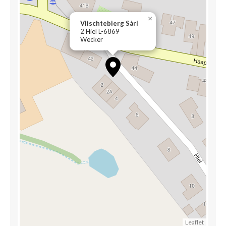
×
Viischtebierg Sàrl
2 Hiel L-6869
Wecker
Leaflet