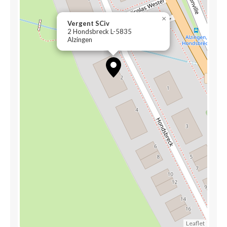
×
Vergent SCiv
2 Hondsbreck L-5835
Alzingen
Leaflet