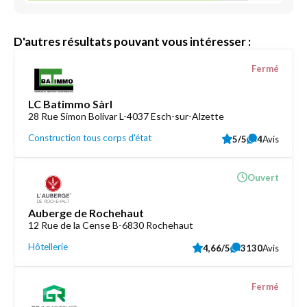
D'autres résultats pouvant vous intéresser :
Fermé
LC Batimmo Sàrl
28 Rue Simon Bolivar L-4037 Esch-sur-Alzette
Construction tous corps d'état
5/5
4
Avis
Ouvert
Auberge de Rochehaut
12 Rue de la Cense B-6830 Rochehaut
Hôtellerie
4,66/5
3130
Avis
Fermé