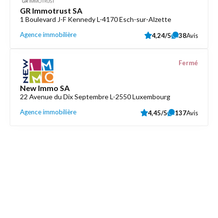
GR Immotrust SA
1 Boulevard J-F Kennedy L-4170 Esch-sur-Alzette
Agence immobilière
4,24/5
38
Avis
Fermé
New Immo SA
22 Avenue du Dix Septembre L-2550 Luxembourg
Agence immobilière
4,45/5
137
Avis
Découvrez aussi
Maison.lu
Liens utiles