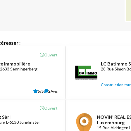
éresser :
Ouvert
ce Immobilière
LC Batimmo S
-2633 Senningerberg
28 Rue Simon Bo
Construction tous
5/5
2
Avis
Ouvert
 Sàrl
NOVIN' REAL ES
rg L-6130 Junglinster
Luxembourg
15 Rue Aldringen