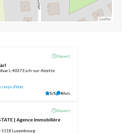
Leaflet
Ouvert
àrl
livar L-4037 Esch-sur-Alzette
 corps d'état
5/5
4
Avis
Ouvert
TATE | Agence Immobilière
 L-1118 Luxembourg