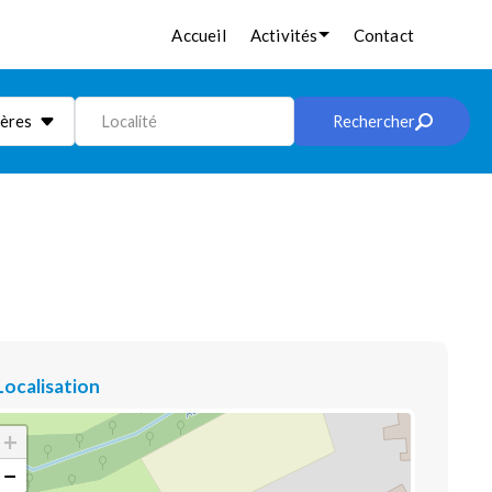
Accueil
Activités
Contact
ières
Localité
Rechercher
Localisation
+
−