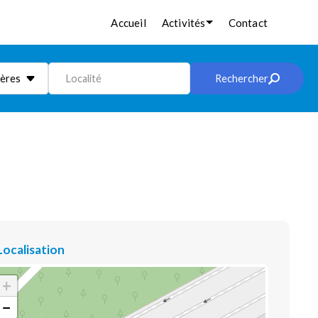
Accueil
Activités
Contact
ières
Localité
Rechercher
Localisation
+
−