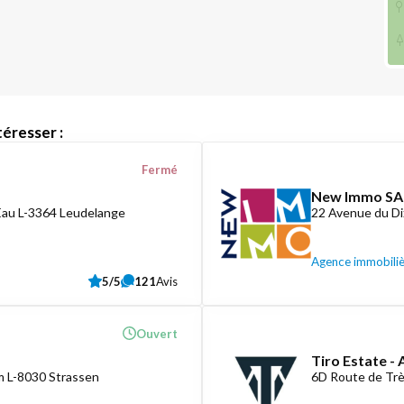
éresser :
Fermé
New Immo SA
Eau L-3364 Leudelange
22 Avenue du D
Agence immobili
5/5
121
Avis
Ouvert
Tiro Estate -
 L-8030 Strassen
6D Route de Tr