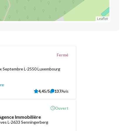
Leaflet
Fermé
ix Septembre L-2550 Luxembourg
ère
4,45/5
137
Avis
Ouvert
 Agence Immobilière
èves L-2633 Senningerberg