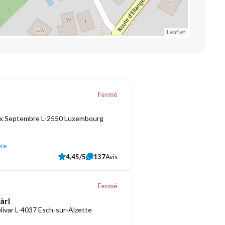
Leaflet
Fermé
ix Septembre L-2550 Luxembourg
ère
4,45/5
137
Avis
Fermé
àrl
livar L-4037 Esch-sur-Alzette