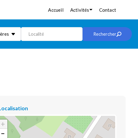
Accueil
Activités
Contact
ières
Localité
Rechercher
Localisation
+
−