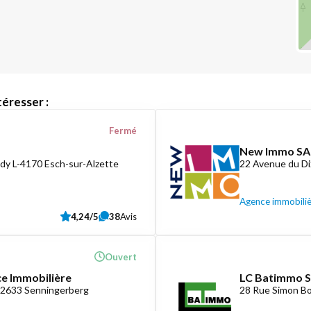
éresser :
Fermé
New Immo SA
dy L-4170 Esch-sur-Alzette
22 Avenue du D
Agence immobili
4,24/5
38
Avis
Ouvert
ce Immobilière
LC Batimmo S
-2633 Senningerberg
28 Rue Simon Bo