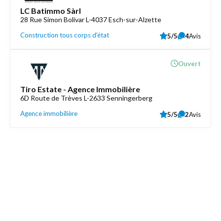
LC Batimmo Sàrl
28 Rue Simon Bolivar L-4037 Esch-sur-Alzette
Construction tous corps d'état
5/5
4
Avis
Ouvert
Tiro Estate - Agence Immobilière
6D Route de Trèves L-2633 Senningerberg
Agence immobilière
5/5
2
Avis
Découvrez aussi
Maison.lu
Liens utiles