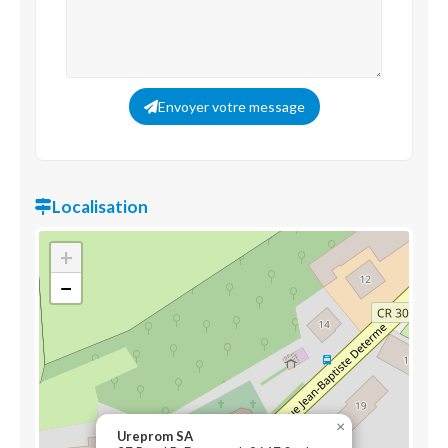
Envoyer votre message
Localisation
+
−
×
Ureprom SA