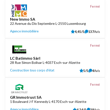
Fermé
New Immo SA
22 Avenue du Dix Septembre L-2550 Luxembourg
Agence immobilière
4,45/5
137
Avis
Fermé
LC Batimmo Sàrl
28 Rue Simon Bolivar L-4037 Esch-sur-Alzette
Construction tous corps d'état
5/5
4
Avis
Fermé
GR Immotrust SA
1 Boulevard J-F Kennedy L-4170 Esch-sur-Alzette
Agence immobilière
4,24/5
38
Avis