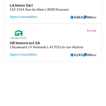
LA Immo Sàrl
153-155A Rue du Kiem L-8030 Strassen
Agence immobilière
4,86/5
44
Avis
Fermé
GR Immotrust SA
1 Boulevard J-F Kennedy L-4170 Esch-sur-Alzette
Agence immobilière
4,24/5
38
Avis
Découvrez aussi
Maison.lu
Liens utiles