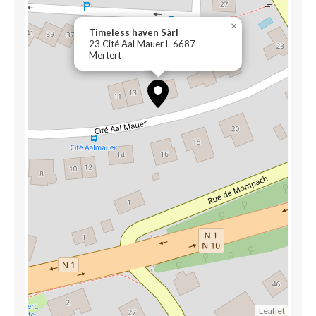
×
Timeless haven Sàrl
23 Cité Aal Mauer L-6687
Mertert
Leaflet