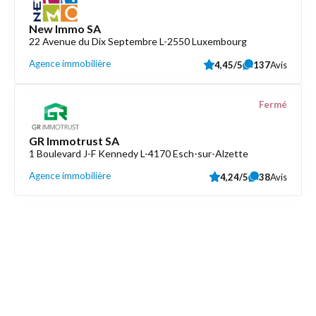
New Immo SA
22 Avenue du Dix Septembre L-2550 Luxembourg
Agence immobilière
4,45/5
137
Avis
Fermé
GR Immotrust SA
1 Boulevard J-F Kennedy L-4170 Esch-sur-Alzette
Agence immobilière
4,24/5
38
Avis
Découvrez aussi
Maison.lu
Liens utiles