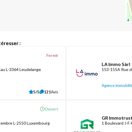
éresser :
Fermé
LA Immo Sàrl
Eau L-3364 Leudelange
153-155A Rue d
Agence immobili
5/5
121
Avis
Ouvert
GR Immotrust
ptembre L-2550 Luxembourg
1 Boulevard J-F