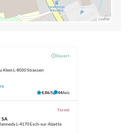
Leaflet
Ouvert
u Kiem L-8030 Strassen
ère
4,86/5
44
Avis
Fermé
 SA
 Kennedy L-4170 Esch-sur-Alzette