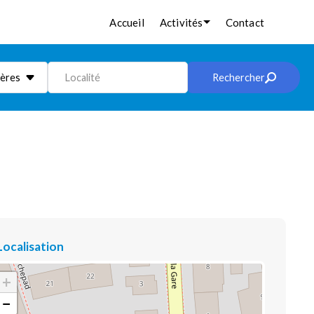
Accueil
Activités
Contact
ières
Localité
Rechercher
Localisation
+
−