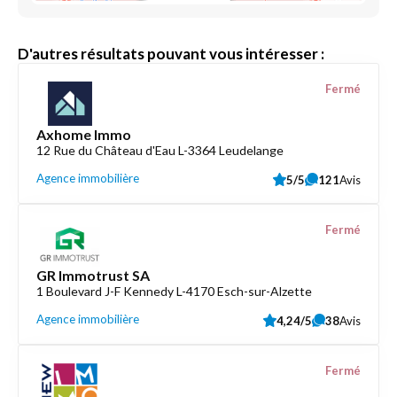
D'autres résultats pouvant vous intéresser :
Fermé
Axhome Immo
12 Rue du Château d'Eau L-3364 Leudelange
Agence immobilière
5/5
121
Avis
Fermé
GR Immotrust SA
1 Boulevard J-F Kennedy L-4170 Esch-sur-Alzette
Agence immobilière
4,24/5
38
Avis
Fermé