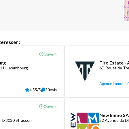
éresser :
Ouvert
urg
Tiro Estate -
1411 Luxembourg
6D Route de Tr
Agence immobili
4,55/5
20
Avis
Ouvert
New Immo SA
 L-8030 Strassen
22 Avenue du D