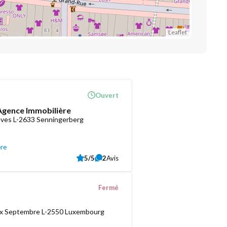
Leaflet
Ouvert
 Agence Immobilière
èves L-2633 Senningerberg
ère
5/5
2
Avis
Fermé
ix Septembre L-2550 Luxembourg