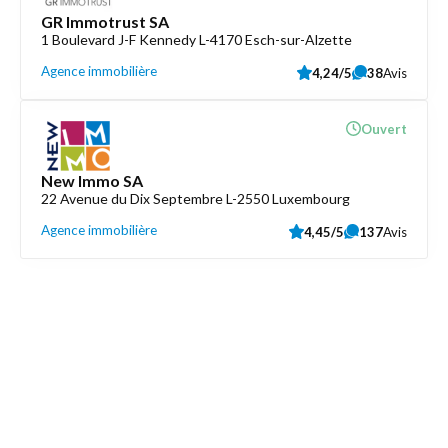
GR Immotrust SA
1 Boulevard J-F Kennedy L-4170 Esch-sur-Alzette
Agence immobilière
4,24/5
38
Avis
Ouvert
New Immo SA
22 Avenue du Dix Septembre L-2550 Luxembourg
Agence immobilière
4,45/5
137
Avis
Découvrez aussi
Maison.lu
Liens utiles