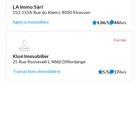
LA Immo Sàrl
153-155A Rue du Kiem L-8030 Strassen
Agence immobilière
4,86/5
44
Avis
Fermé
Kloé Immobilier
25 Rue Roosevelt L-4662 Differdange
Transactions immobilières
5/5
17
Avis
Découvrez aussi
Maison.lu
Liens utiles