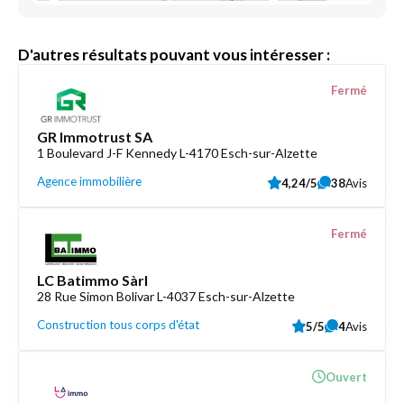
D'autres résultats pouvant vous intéresser :
Fermé
GR Immotrust SA
1 Boulevard J-F Kennedy L-4170 Esch-sur-Alzette
Agence immobilière
4,24/5
38
Avis
Fermé
LC Batimmo Sàrl
28 Rue Simon Bolivar L-4037 Esch-sur-Alzette
Construction tous corps d'état
5/5
4
Avis
Ouvert