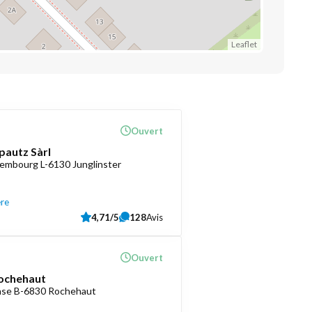
Leaflet
Ouvert
pautz Sàrl
embourg L-6130 Junglinster
ère
4,71/5
128
Avis
Ouvert
ochehaut
ense B-6830 Rochehaut