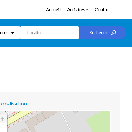
Accueil
Activités
Contact
ières
Localité
Rechercher
Localisation
+
−