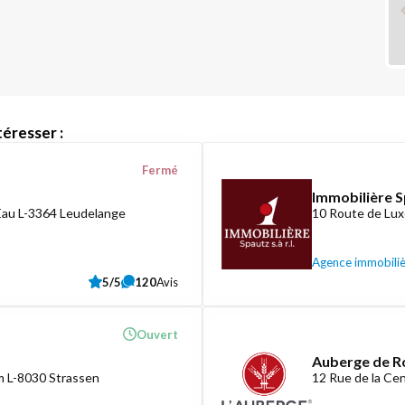
éresser :
Fermé
Immobilière S
Eau L-3364 Leudelange
10 Route de Lux
Agence immobili
5/5
120
Avis
Ouvert
Auberge de R
 L-8030 Strassen
12 Rue de la C