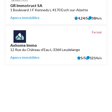
GR Immotrust SA
1 Boulevard J-F Kennedy L-4170 Esch-sur-Alzette
Agence immobilière
4,24/5
38
Avis
Fermé
Axhome Immo
12 Rue du Château d'Eau L-3364 Leudelange
Agence immobilière
5/5
121
Avis
Découvrez aussi
Maison.lu
Liens utiles