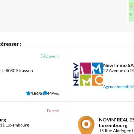
éresser :
Ouvert
New Immo SA
 L-8030 Strassen
22 Avenue du D
Agence immobili
4,86/5
44
Avis
Fermé
urg
NOVIN' REAL ES
1411 Luxembourg
Luxembourg
15 Rue Aldringen