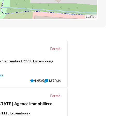
Leaflet
Fermé
ix Septembre L-2550 Luxembourg
ère
4,45/5
137
Avis
Fermé
TATE | Agence Immobilière
 L-1118 Luxembourg