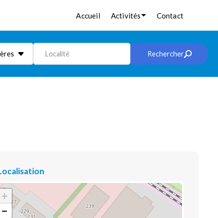
Accueil
Activités
Contact
ières
Localité
Rechercher
Localisation
+
−