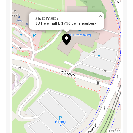
×
Six C-IV SCiv
1B Heienhaff L-1736 Senningerberg
Leaflet