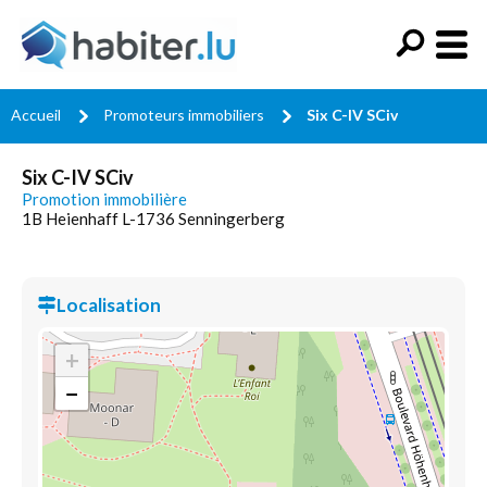
Accueil
Promoteurs immobiliers
Six C-IV SCiv
Six C-IV SCiv
Promotion immobilière
1B Heienhaff L-1736 Senningerberg
Localisation
+
−