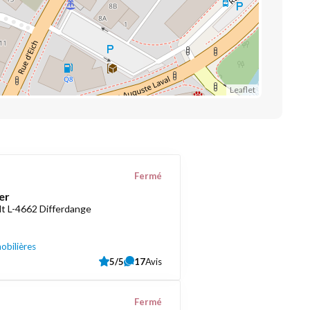
Leaflet
Fermé
er
t L-4662 Differdange
obilières
5/5
17
Avis
Fermé