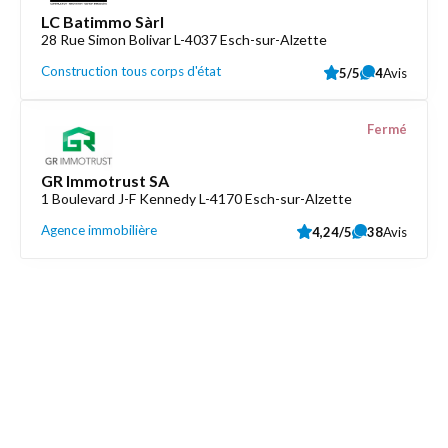
LC Batimmo Sàrl
28 Rue Simon Bolivar L-4037 Esch-sur-Alzette
Construction tous corps d'état
5/5
4
Avis
Fermé
GR Immotrust SA
1 Boulevard J-F Kennedy L-4170 Esch-sur-Alzette
Agence immobilière
4,24/5
38
Avis
Découvrez aussi
Maison.lu
Liens utiles