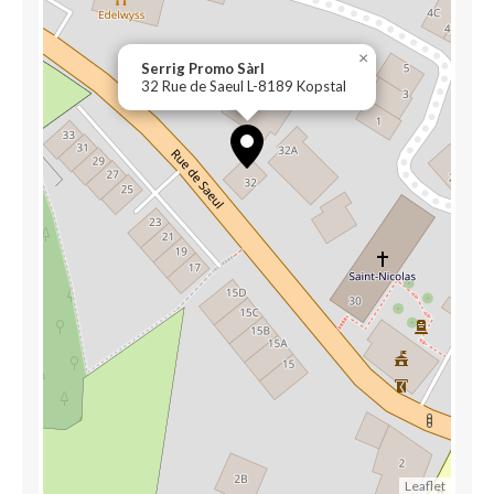
×
Serrig Promo Sàrl
32 Rue de Saeul L-8189 Kopstal
Leaflet