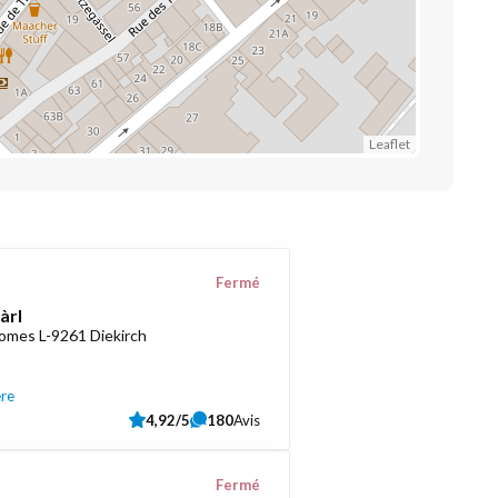
Leaflet
Fermé
àrl
romes L-9261 Diekirch
ère
4,92/5
180
Avis
Fermé