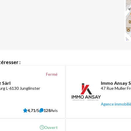
éresser :
Fermé
 Sàrl
Immo Ansay S
rg L-6130 Junglinster
47 Rue Muller F
Agence immobili
4,71/5
128
Avis
Ouvert