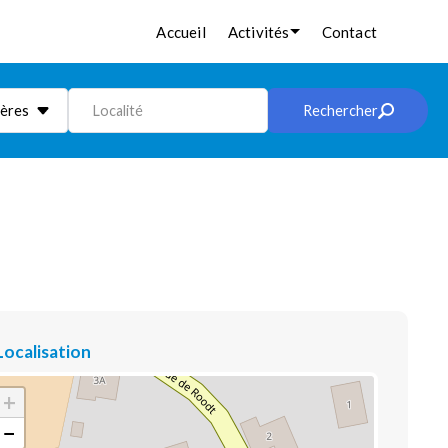
Accueil
Activités
Contact
ières
Localité
Rechercher
Localisation
+
−