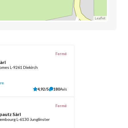
Leaflet
Fermé
àrl
romes L-9261 Diekirch
ère
4,92/5
180
Avis
Fermé
pautz Sàrl
embourg L-6130 Junglinster