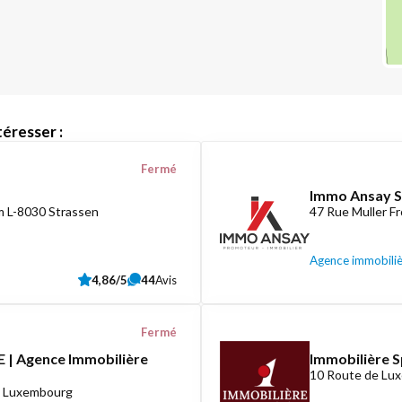
éresser :
Fermé
Immo Ansay S
 L-8030 Strassen
47 Rue Muller F
Agence immobili
4,86/5
44
Avis
Fermé
 | Agence Immobilière
Immobilière S
10 Route de Lux
8 Luxembourg