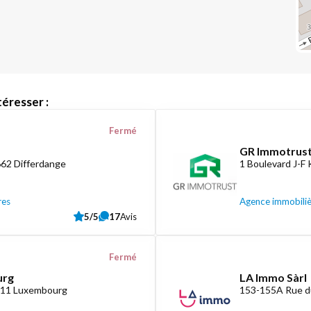
éresser :
Fermé
GR Immotrust
662 Differdange
1 Boulevard J-F
res
Agence immobili
5/5
17
Avis
Fermé
urg
LA Immo Sàrl
1411 Luxembourg
153-155A Rue d