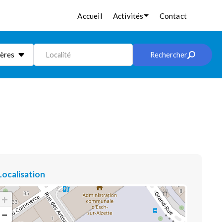
Accueil
Activités
Contact
ières
Localité
Rechercher
Localisation
+
−