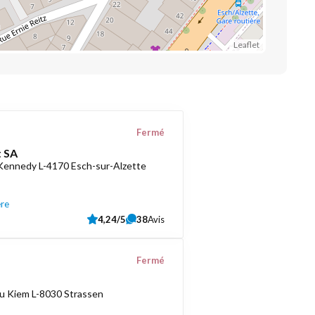
Leaflet
Fermé
 SA
 Kennedy L-4170 Esch-sur-Alzette
ère
4,24/5
38
Avis
Fermé
u Kiem L-8030 Strassen