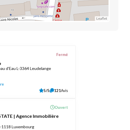
Leaflet
Fermé
o
au d'Eau L-3364 Leudelange
ère
5/5
121
Avis
Ouvert
TATE | Agence Immobilière
 L-1118 Luxembourg