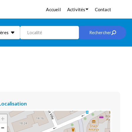
Accueil
Activités
Contact
ières
Localité
Rechercher
Localisation
+
−