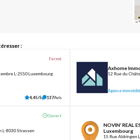
éresser :
Fermé
Axhome Imm
ptembre L-2550 Luxembourg
12 Rue du Châte
Agence immobili
4,45/5
137
Avis
Ouvert
NOVIN' REAL ES
 L-8030 Strassen
Luxembourg
15 Rue Aldringen