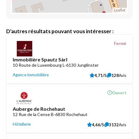
Leaflet
D'autres résultats pouvant vous intéresser :
Fermé
Immobilière Spautz Sàrl
10 Route de Luxembourg L-6130 Junglinster
Agence immobilière
4,71/5
128
Avis
Ouvert
Auberge de Rochehaut
12 Rue de la Cense B-6830 Rochehaut
Hôtellerie
4,66/5
3132
Avis