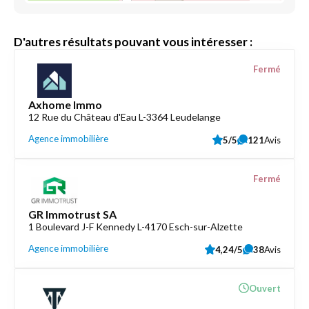
D'autres résultats pouvant vous intéresser :
Fermé
Axhome Immo
12 Rue du Château d'Eau L-3364 Leudelange
Agence immobilière
5/5
121
Avis
Fermé
GR Immotrust SA
1 Boulevard J-F Kennedy L-4170 Esch-sur-Alzette
Agence immobilière
4,24/5
38
Avis
Ouvert