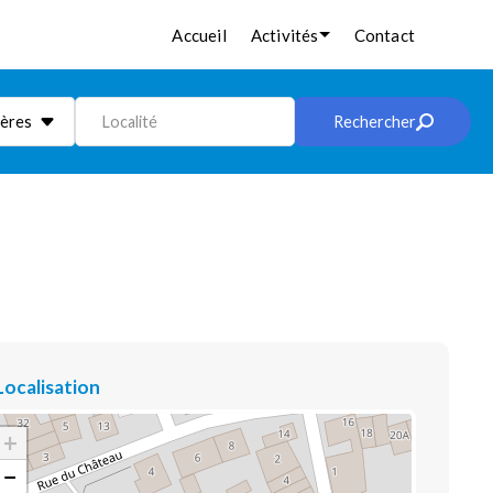
Accueil
Activités
Contact
ières
Localité
Rechercher
Localisation
+
−