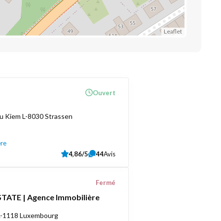
Leaflet
Ouvert
u Kiem L-8030 Strassen
ère
4,86/5
44
Avis
Fermé
TATE | Agence Immobilière
 L-1118 Luxembourg