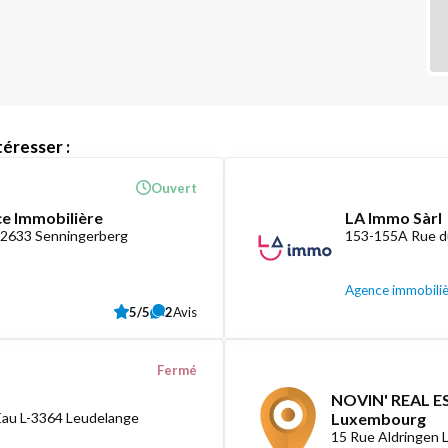
éresser :
Ouvert
ce Immobilière
LA Immo Sàrl
-2633 Senningerberg
153-155A Rue d
Agence immobili
5/5
2
Avis
Fermé
NOVIN' REAL ES
Eau L-3364 Leudelange
Luxembourg
15 Rue Aldringen