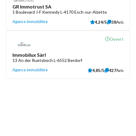
GR Immotrust SA
1 Boulevard J-F Kennedy L-4170 Esch-sur-Alzette
Agence immobilière
4,24/5
38
Avis
Ouvert
Immobilux Sàrl
13 An der Ruetsbech L-6552 Berdorf
Agence immobilière
4,85/5
427
Avis
Découvrez aussi
Maison.lu
Liens utiles