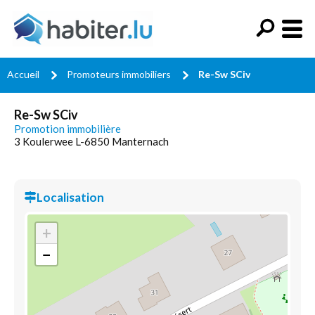
Accueil
Promoteurs immobiliers
Re-Sw SCiv
Re-Sw SCiv
Promotion immobilière
3 Koulerwee L-6850 Manternach
Localisation
+
−