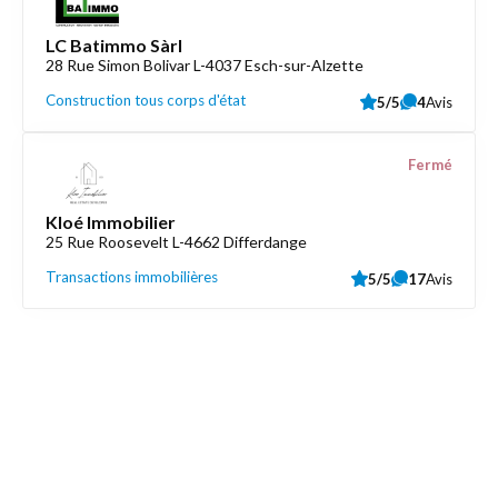
LC Batimmo Sàrl
28 Rue Simon Bolivar L-4037 Esch-sur-Alzette
Construction tous corps d'état
5/5
4
Avis
Fermé
Kloé Immobilier
25 Rue Roosevelt L-4662 Differdange
Transactions immobilières
5/5
17
Avis
Découvrez aussi
Maison.lu
Liens utiles