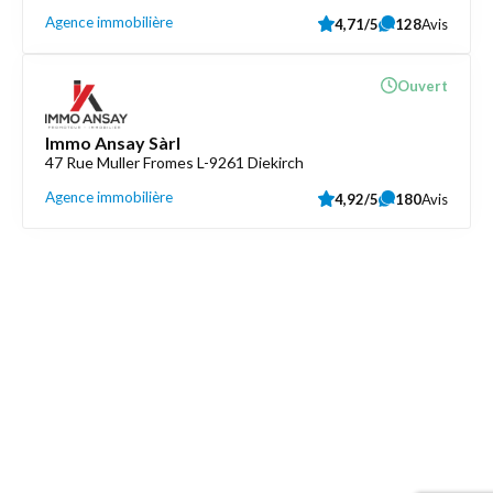
Agence immobilière
4,71/5
128
Avis
Ouvert
Immo Ansay Sàrl
47 Rue Muller Fromes L-9261 Diekirch
Agence immobilière
4,92/5
180
Avis
Découvrez aussi
Maison.lu
Liens utiles
Contactez-nous
Mentions légales