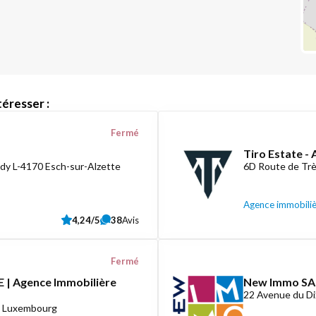
éresser :
Fermé
Tiro Estate -
dy L-4170 Esch-sur-Alzette
6D Route de Tr
Agence immobili
4,24/5
38
Avis
Fermé
 | Agence Immobilière
New Immo SA
22 Avenue du D
8 Luxembourg