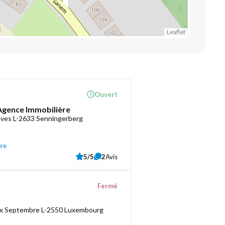
Leaflet
Ouvert
 Agence Immobilière
èves L-2633 Senningerberg
ère
5/5
2
Avis
Fermé
ix Septembre L-2550 Luxembourg