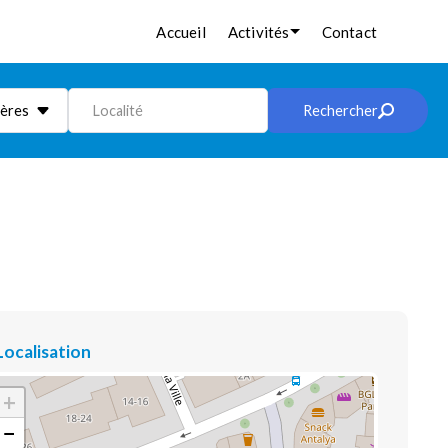
Accueil
Activités
Contact
ières
Localité
Rechercher
Localisation
+
−