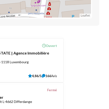
Leaflet
Ouvert
TATE | Agence Immobilière
 L-1118 Luxembourg
4,86/5
166
Avis
Fermé
er
t L-4662 Differdange