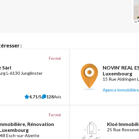
éresser :
Fermé
 Sàrl
NOVIN' REAL ES
rg L-6130 Junglinster
Luxembourg
15 Rue Aldringen
Agence immobilière
4,71/5
128
Avis
Fermé
mmobilière, Rénovation
Kloé Immobili
e Luxembourg
25 Rue Roosevel
048 Esch-sur-Alzette